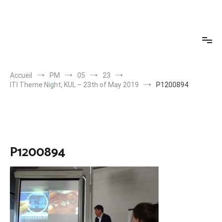
Aller
au
contenu
Accueil
PM
05
23
ITI Theme Night, KUL – 23th of May 2019
P1200894
P1200894